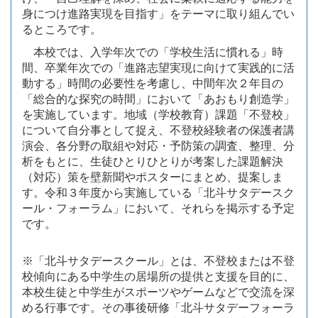
身につけ進路実現を目指す」をテーマに取り組んでい
るところです。
本校では、入学年次での「学校生活に慣れる」時
間、卒業年次での「進路志望実現に向けて実践的に活
動する」時間の必要性を考慮し、中間年次２年目の
「総合的な探究の時間」において「あおもり創造学」
を実施しています。地域（学校教育）課題「不登校」
について自分事として捉え、不登校経験者の保護者講
演会、各分野の取組や対応・予防策の調査、整理、分
析をもとに、生徒ひとりひとりが考案した課題解決
（対応）策を壁新聞やポスターにまとめ、提案しま
す。令和３年度から実施している「北斗サタデースク
ール・フォーラム」において、それらを掲示する予定
です。
※「北斗サタデースクール」とは、不登校または不登
校傾向にある中学生の居場所
の提供と支援を目的に、
本校生徒と中学生がスポーツやゲームなどで交流を深
め
る行事です。その事後研修「北斗サタデーフォーラ