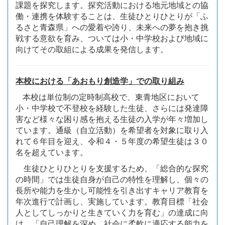
課題を探究します。探究活動における地元地域との協
働・連携を体験することは、生徒ひとりひとりが「ふ
るさと青森県」への愛着や誇り、未来への夢を抱き挑
戦する意欲を育み、ついては小・中学校および地域に
向けてその取組による成果を発信します。
本校における「あおもり創造学」での取り組み
本校は単位制の定時制高校で、東青地区において
小・中学校で不登校を経験した生徒、さらには発達障
害など様々な困り感を抱える生徒の入学が年々増加し
ています。通級（自立活動）を希望者を対象に取り入
れて６年目を迎え、令和４・５年度の希望生徒は３０
名を超えています。
生徒ひとりひとりを支援するため、「総合的な探究
の時間」では生徒自身が自己の特性を理解し、個々の
長所や能力を生かし可能性を引き出すキャリア教育を
年次進行で計画し、実施しています。教育目標「社会
人としてしっかりと生きていく力を育む」の達成に向
け、「自己理解を深め、社会に柔軟に適応する能力を