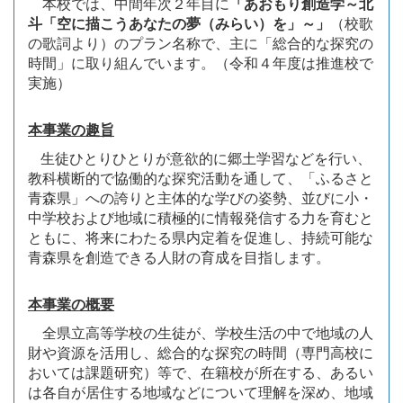
本校では、中間年次２年目に
「あおもり創造学～北
斗「空に描こうあなたの夢（みらい）を」～」
（校歌
の歌詞より）のプラン名称で、主に「総合的な探究の
時間」に取り組んでいます。（令和４年度は推進校で
実施）
本事業の趣旨
生徒ひとりひとりが意欲的に郷土学習などを行い、
教科横断的で協働的な探究活動を通して、「ふるさと
青森県」への誇りと主体的な学びの姿勢、並びに小・
中学校および地域に積極的に情報発信する力を育むと
ともに、将来にわたる県内定着を促進し、持続可能な
青森県を創造できる人財の育成を目指します。
本事業の概要
全県立高等学校の生徒が、学校生活の中で地域の人
財や資源を活用し、総合的な探究の時間（専門高校に
おいては課題研究）等で、在籍校が所在する、あるい
は各自が居住する地域などについて理解を深め、地域